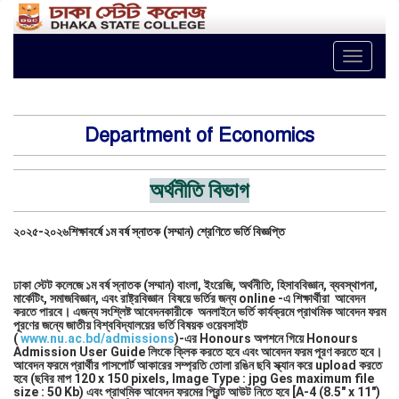
Toggle
naviga
Department of Economics
অর্থনীতি বিভাগ
২০২৫-২০২৬শিক্ষাবর্ষে ১ম বর্ষ স্নাতক (সম্মান) শ্রেণিতে ভর্তি বিজ্ঞপ্তি
ঢাকা স্টেট কলেজে ১ম বর্ষ স্নাতক (সম্মান) বাংলা, ইংরেজি, অর্থনীতি, হিসাববিজ্ঞান, ব্যবস্থাপনা,
মার্কেটিং, সমাজবিজ্ঞান, এবং রাষ্ট্রবিজ্ঞান বিষয়ে ভর্তির জন্য online -এ শিক্ষার্থীরা আবেদন
করতে পারবে। এজন্য সংশ্লিষ্ট আবেদনকারীকে অনলাইনে ভর্তি কার্যক্রমে প্রাথমিক আবেদন ফরম
পূরণের জন্যে জাতীয় বিশ্ববিদ্যালয়ের ভর্তি বিষয়ক ওয়েবসাইট
(
www.nu.ac.bd/admissions
)-এর Honours অপশনে গিয়ে Honours
Admission User Guide লিংকে ক্লিক করতে হবে এবং আবেদন ফরম পূরণ করতে হবে।
আবেদন ফরমে প্রার্থীর পাসপোর্ট আকারের সম্প্রতি তোলা রঙিন ছবি স্ক্যান করে upload করতে
হবে (ছবির মাপ 120 x 150 pixels, Image Type : jpg Ges maximum file
size : 50 Kb) এবং প্রাথমিক আবেদন ফরমের প্রিন্ট আউট নিতে হবে [A-4 (8.5" x 11")