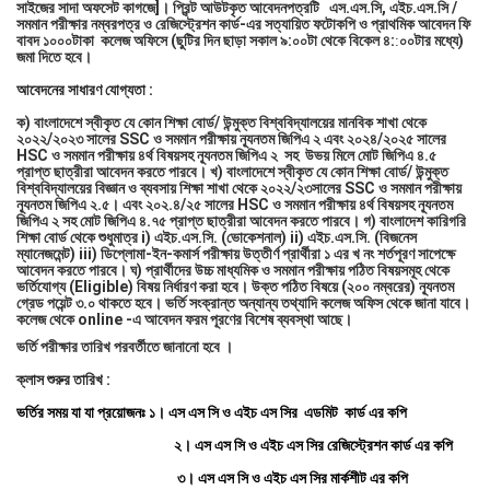
সাইজের সাদা অফসেট কাগজে]। প্রিন্ট আউটকৃত আবেদনপত্রটি এস.এস.সি, এইচ.এস.সি /
সমমান পরীক্ষার নম্বরপত্র ও রেজিস্ট্রেশন কার্ড-এর সত্যায়িত ফটোকপি ও প্রাথমিক আবেদন ফি
বাবদ ১০০০টাকা কলেজ অফিসে (ছুটির দিন ছাড়া সকাল ৯:০০টা থেকে বিকেল ৪
:
০০টার মধ্যে)
:
জমা দিতে হবে।
আবেদনের সাধারণ যোগ্যতা :
ক) বাংলাদেশে স্বীকৃত যে কোন শিক্ষা বোর্ড/ উন্মুক্ত বিশ্ববিদ্যালয়ের মানবিক শাখা থেকে
২০২২/২০২৩ সালের SSC ও সমমান পরীক্ষায় ন্যূনতম জিপিএ ২ এবং
২০২৪/২০২৫
সালের
HSC ও সমমান পরীক্ষায় ৪র্থ বিষয়সহ ন্যূনতম জিপিএ ২ সহ উভয় মিলে মোট জিপিএ ৪.৫
প্রাপ্ত ছাত্রীরা আবেদন করতে পারবে। খ) বাংলাদেশে স্বীকৃত যে কোন শিক্ষা বোর্ড/ উন্মুক্ত
বিশ্ববিদ্যালয়ের বিজ্ঞান ও ব্যবসায় শিক্ষা শাখা থেকে
২০২২/২৩
সালের SSC ও সমমান পরীক্ষায়
ন্যূনতম জিপিএ ২.৫। এবং ২০২.৪/২৫ সালের HSC ও সমমান পরীক্ষায় ৪র্থ বিষয়সহ ন্যূনতম
জিপিএ ২ সহ মোট জিপিএ ৪.৭৫ প্রাপ্ত ছাত্রীরা আবেদন করতে পারবে। গ) বাংলাদেশ কারিগরি
শিক্ষা বোর্ড থেকে শুধুমাত্র i) এইচ.এস.সি. (ভোকেশনাল) ii) এইচ.এস.সি. (বিজনেস
ম্যানেজমেন্ট) iii) ডিপ্লোমা-ইন-কমার্স পরীক্ষায় উত্তীর্ণ প্রার্থীরা ১ এর খ নং শর্তপূরণ সাপেক্ষে
আবেদন করতে পারবে। ঘ) প্রার্থীদের উচ্চ মাধ্যমিক ও সমমান পরীক্ষায় পঠিত বিষয়সমূহ থেকে
ভর্তিযোগ্য (Eligible) বিষয় নির্ধারণ করা হবে। উক্ত পঠিত বিষয়ে (২০০ নম্বরের) ন্যূনতম
গ্রেড পয়েন্ট ৩.০ থাকতে হবে। ভর্তি সংক্রান্ত অন্যান্য তথ্যাদি কলেজ অফিস থেকে জানা যাবে।
কলেজ থেকে online -এ আবেদন ফরম পূরণের বিশেষ ব্যবস্থা আছে।
ভর্তি পরীক্ষার তারিখ পরবর্তীতে জানানো হবে ।
ক্লাস শুরুর তারিখ :
ভর্তির সময় যা যা প্রয়োজনঃ ১। এস এস সি ও এইচ এস সির এডমিট কার্ড এর কপি
২। এস এস সি ও এইচ এস সির রেজিস্ট্রেশন কার্ড এর কপি
৩। এস এস সি ও এইচ এস সির মার্কশীট এর কপি